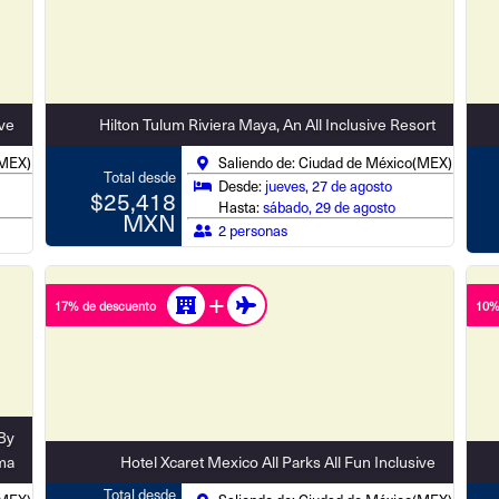
ive
Hilton Tulum Riviera Maya, An All Inclusive Resort
(MEX)
Saliendo de: Ciudad de México(MEX)
Total desde
Desde:
jueves, 27 de agosto
$25,418
Hasta:
sábado, 29 de agosto
MXN
2 personas
17% de descuento
10%
By
ma
Hotel Xcaret Mexico All Parks All Fun Inclusive
Total desde