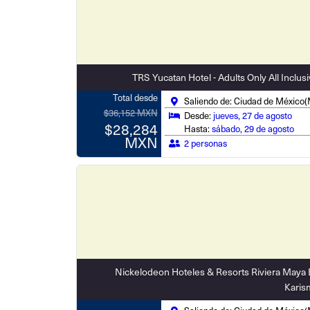
TRS Yucatan Hotel - Adults Only All Inclus
Total desde
Saliendo de: Ciudad de México
$36,152 MXN
Desde:
jueves, 27 de agosto
$28,284
Hasta:
sábado, 29 de agosto
MXN
2 personas
Nickelodeon Hoteles & Resorts Riviera Maya 
Karis