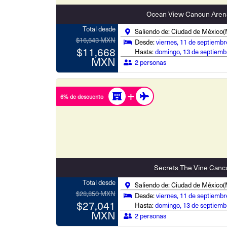
Ocean View Cancun Aren
Total desde
Saliendo de: Ciudad de México
$16,643 MXN
Desde:
viernes, 11 de septiembr
$11,668
Hasta:
domingo, 13 de septiemb
MXN
2 personas
6% de descuento
Secrets The Vine Canc
Total desde
Saliendo de: Ciudad de México
$28,850 MXN
Desde:
viernes, 11 de septiembr
$27,041
Hasta:
domingo, 13 de septiemb
MXN
2 personas