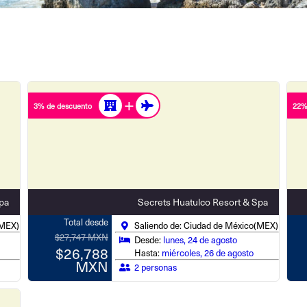
3% de descuento
22%
pa
Secrets Huatulco Resort & Spa
Total desde
(MEX)
Saliendo de: Ciudad de México(MEX)
$27,747 MXN
Desde:
lunes, 24 de agosto
$26,788
Hasta:
miércoles, 26 de agosto
MXN
2 personas