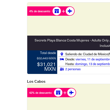
4% de descuento
Secrets Playa Blanca Costa Mujeres - Adults Only 
Inclus
Total desde
Saliendo de: Ciudad de México
$32,443 MXN
Desde:
viernes, 11 de septiembr
$31,021
Hasta:
domingo, 13 de septiemb
MXN
2 personas
Los Cabos
42% de descuento