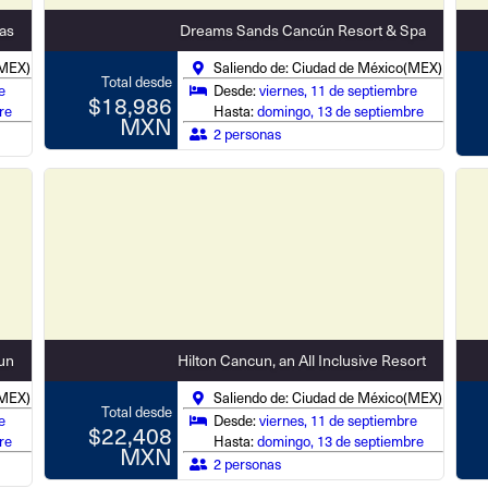
as
Dreams Sands Cancún Resort & Spa
(MEX)
Saliendo de: Ciudad de México(MEX)
Total desde
e
Desde:
viernes, 11 de septiembre
$18,986
re
Hasta:
domingo, 13 de septiembre
MXN
2 personas
un
Hilton Cancun, an All Inclusive Resort
(MEX)
Saliendo de: Ciudad de México(MEX)
Total desde
e
Desde:
viernes, 11 de septiembre
$22,408
re
Hasta:
domingo, 13 de septiembre
MXN
2 personas