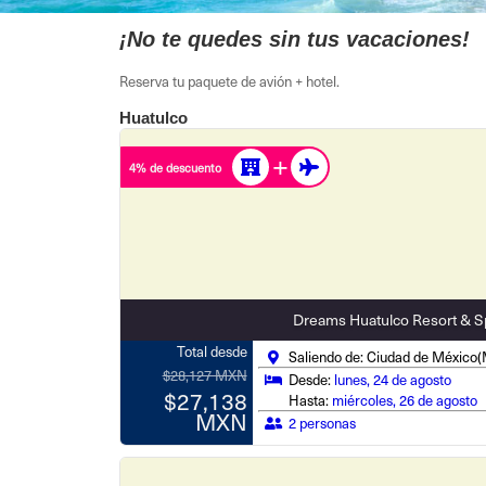
¡No te quedes sin tus vacaciones!
Reserva tu paquete de avión + hotel.
Huatulco
4% de descuento
Dreams Huatulco Resort & S
Total desde
Saliendo de: Ciudad de México
$28,127 MXN
Desde:
lunes, 24 de agosto
$27,138
Hasta:
miércoles, 26 de agosto
MXN
2 personas