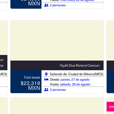
MXN
2 personas
ort
pa
Hyatt Ziva Riviera Cancun
(MEX)
Saliendo de: Ciudad de México(MEX)
Total desde
Desde:
jueves, 27 de agosto
$22,318
Hasta:
sábado, 29 de agosto
MXN
2 personas
12%