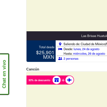
Las Brisas Huatu
Saliendo de: Ciudad de México
Total desde
Desde:
lunes, 24 de agosto
$25,901
Hasta:
miércoles, 26 de agosto
MXN
2 personas
Chat en vivo
Cancún
30% de descuento