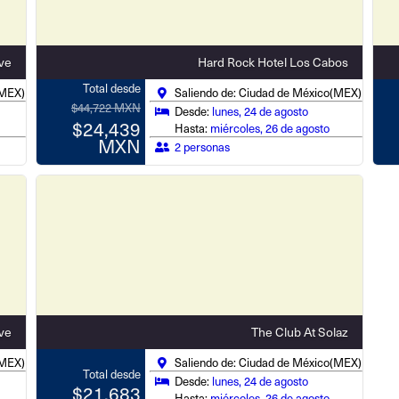
ive
Hard Rock Hotel Los Cabos
Total desde
(MEX)
Saliendo de: Ciudad de México(MEX)
$44,722 MXN
Desde:
lunes, 24 de agosto
$24,439
Hasta:
miércoles, 26 de agosto
MXN
2 personas
ive
The Club At Solaz
(MEX)
Saliendo de: Ciudad de México(MEX)
Total desde
Desde:
lunes, 24 de agosto
$21,683
Hasta:
miércoles, 26 de agosto