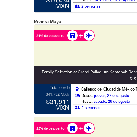
MXN
2 personas
Riviera Maya
24% de descuento
Family Selection at Grand Palladium Kantenah Res
& S
Total desde
Saliendo de: Ciudad de México
$41,732 MXN
Desde:
jueves, 27 de agosto
$31,911
Hasta:
sábado, 29 de agosto
MXN
2 personas
22% de descuento