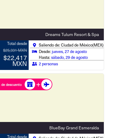
Dreams Tulum Resort & Spa
Total desde
Saliendo de: Ciudad de México(MEX)
$25,331 MXN
Desde:
jueves, 27 de agosto
$22,417
Hasta:
sábado, 29 de agosto
MXN
2 personas
 de descuento
BlueBay Grand Esmeralda
Total desde