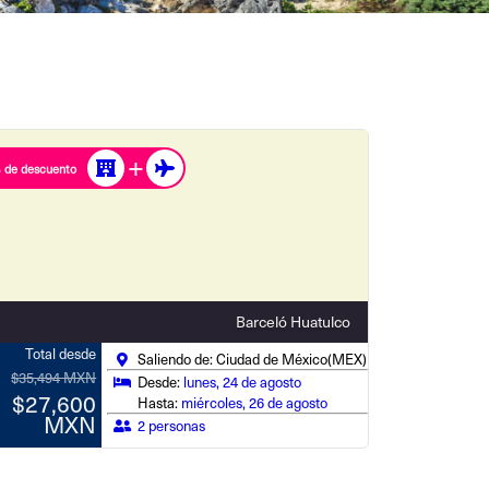
 de descuento
Barceló Huatulco
Total desde
Saliendo de: Ciudad de México(MEX)
$35,494 MXN
Desde:
lunes, 24 de agosto
$27,600
Hasta:
miércoles, 26 de agosto
MXN
2 personas