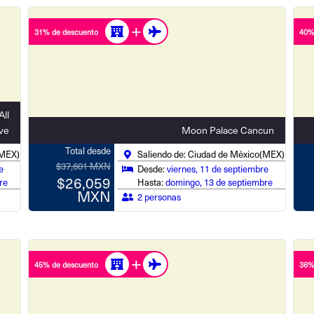
31% de descuento
40%
All
ive
Moon Palace Cancun
Total desde
(MEX)
Saliendo de: Ciudad de México(MEX)
$37,601 MXN
e
Desde:
viernes, 11 de septiembre
$26,059
re
Hasta:
domingo, 13 de septiembre
MXN
2 personas
45% de descuento
36%