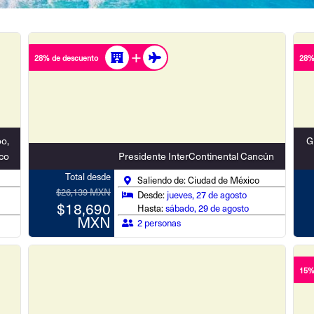
28% de descuento
28%
o,
G
co
Presidente InterContinental Cancún
Total desde
Saliendo de: Ciudad de México
$26,139 MXN
Desde:
jueves, 27 de agosto
$18,690
Hasta:
sábado, 29 de agosto
MXN
2 personas
15%