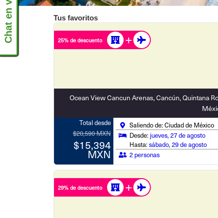
Chat en vivo
Tus favoritos
25% de descuento
Ocean View Cancun Arenas, Cancún, Quintana Ro
Méxi
Total desde
Saliendo de: Ciudad de México
$20,590 MXN
Desde:
jueves, 27 de agosto
$15,394
Hasta:
sábado, 29 de agosto
MXN
2 personas
29% de descuento