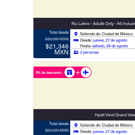
Riu Latino - Adults Only - All Inclus
Total desde
Saliendo de: Ciudad de México
$30,096 MXN
Desde:
jueves, 27 de agosto
$21,346
Hasta:
sábado, 29 de agosto
MXN
2 personas
8% de descuento
Hyatt Vivid Grand Isl
Total desde
Saliendo de: Ciudad de México
$25,520 MXN
Desde:
jueves, 27 de agosto