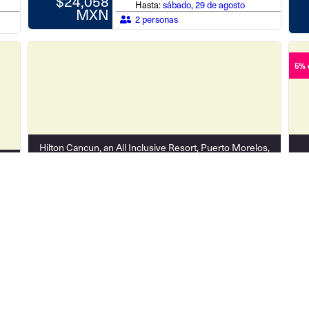
$24,058
Hasta:
sábado, 29 de agosto
MXN
2 personas
5% 
Hilton Cancun, an All Inclusive Resort, Puerto Morelos,
ive
Quintana Roo, México
Saliendo de: Ciudad de México
Total desde
Desde:
jueves, 27 de agosto
$25,949
Hasta:
sábado, 29 de agosto
MXN
2 personas
4% de descuento