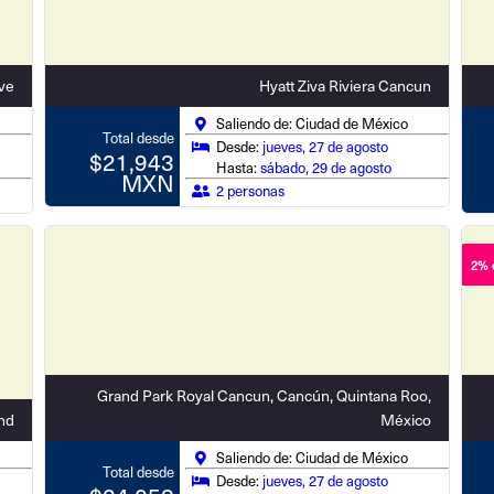
ive
Hyatt Ziva Riviera Cancun
Saliendo de: Ciudad de México
Total desde
Desde:
jueves, 27 de agosto
$21,943
Hasta:
sábado, 29 de agosto
MXN
2 personas
2% 
Grand Park Royal Cancun, Cancún, Quintana Roo,
and
México
Saliendo de: Ciudad de México
Total desde
Desde:
jueves, 27 de agosto