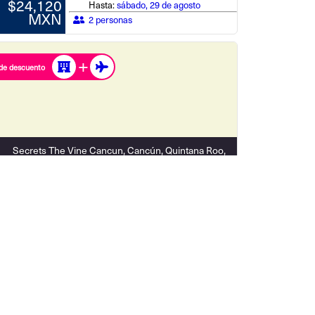
$24,120
Hasta:
sábado, 29 de agosto
MXN
2 personas
de descuento
Secrets The Vine Cancun, Cancún, Quintana Roo,
México
Total desde
Saliendo de: Ciudad de México
$28,035 MXN
Desde:
jueves, 27 de agosto
$26,646
Hasta:
sábado, 29 de agosto
MXN
2 personas