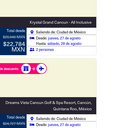
Krystal Grand Cancun - All Inclusive
Total desde
Saliendo de: Ciudad de México
$26,946 MXN
Desde:
jueves, 27 de agosto
$22,784
Hasta:
sábado, 29 de agosto
MXN
2 personas
de descuento
Dreams Vista Cancun Golf & Spa Resort, Cancún,
Quintana Roo, México
Total desde
Saliendo de: Ciudad de México
$24,727 MXN
Desde:
jueves, 27 de agosto