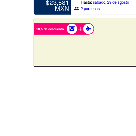
$23,581
Hasta:
sábado, 29 de agosto
MXN
2 personas
18% de descuento
Grand Palladium Kantenah Resort & Spa - All Inclus
Total desde
Saliendo de: Ciudad de México
$31,081 MXN
Desde:
jueves, 27 de agosto
$25,486
Hasta:
sábado, 29 de agosto
MXN
2 personas